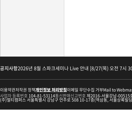
공지사항
2026년 8월 스파크세미나 Live 안내 [8/27(목) 오전 7시 3
이용약관
저작권 정책
개인정보 처리방침
이메일 무단수집 거부
Mail to Webma
사업자 등록번호
104-81-53114
통신판매신고번호
제2016-서울강남-00515
(주)멀티캠퍼스 서울특별시 강남구 언주로 508 10-17층(역삼동, 서울상록빌딩