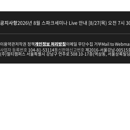
공지사항
2026년 8월 스파크세미나 Live 안내 [8/27(목) 오전 7시 3
이용약관
저작권 정책
개인정보 처리방침
이메일 무단수집 거부
Mail to Webma
사업자 등록번호
104-81-53114
통신판매신고번호
제2016-서울강남-00515
(주)멀티캠퍼스 서울특별시 강남구 언주로 508 10-17층(역삼동, 서울상록빌딩