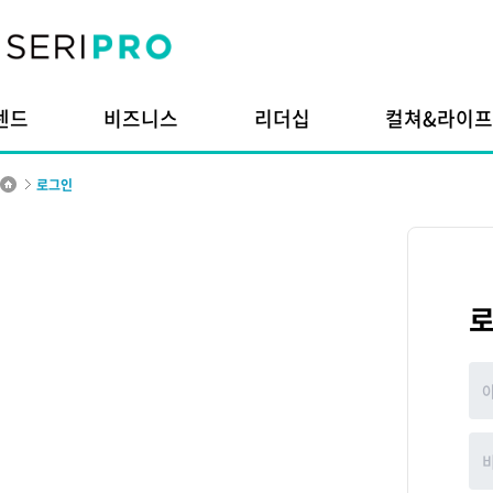
본문내용으로 바로가기
주메뉴 바로가기
렌드
비즈니스
리더십
컬쳐&라이프
로그인