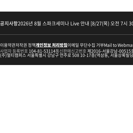
공지사항
2026년 8월 스파크세미나 Live 안내 [8/27(목) 오전 7시 3
이용약관
저작권 정책
개인정보 처리방침
이메일 무단수집 거부
Mail to Webma
사업자 등록번호
104-81-53114
통신판매신고번호
제2016-서울강남-00515
(주)멀티캠퍼스 서울특별시 강남구 언주로 508 10-17층(역삼동, 서울상록빌딩