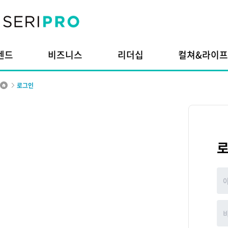
본문내용으로 바로가기
주메뉴 바로가기
렌드
비즈니스
리더십
컬쳐&라이프
로그인